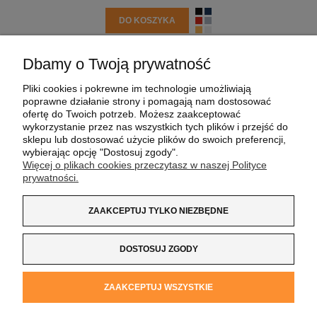
DO KOSZYKA
Dbamy o Twoją prywatność
POMOC
Pliki cookies i pokrewne im technologie umożliwiają
poprawne działanie strony i pomagają nam dostosować
MOJE KONTO
ofertę do Twoich potrzeb. Możesz zaakceptować
wykorzystanie przez nas wszystkich tych plików i przejść do
sklepu lub dostosować użycie plików do swoich preferencji,
PŁATNOŚCI I DOSTAWA
wybierając opcję "Dostosuj zgody".
Więcej o plikach cookies przeczytasz w naszej Polityce
prywatności.
INFORMACJE
ZAAKCEPTUJ TYLKO NIEZBĘDNE
O NAS
DOSTOSUJ ZGODY
Koszulka z Logo
| NIP:
8733160695
| ul. Jana
ZAAKCEPTUJ WSZYSTKIE
Kochanowskiego 37/K5 |
33-100 Tarnów
| tel.:
14 662 20 40
|
e-mail:
sklep@koszulkazlogo.pl