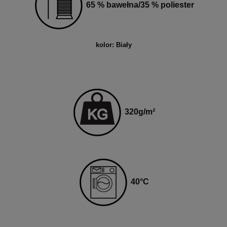
65 % bawełna/35 % poliester
kolor: Biały
320
g
/m²
4
0
°C