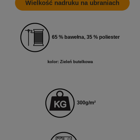
Wielkość nadruku na ubraniach
65 % bawełna, 35 % poliester
kolor: Zieleń butelkowa
300
g
/m²