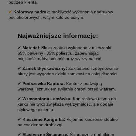
potrzeb klienta.
✔
Kolorowy nadruk:
możliwość wykonania nadruków
pełnokolorowych, w tym kolorze białym.
Najważniejsze informacje:
✔
Materiał
: Bluza została wykonana z mieszanki
65% bawełny i 35% poliestru, zapewniając
miękkość, oddychalność oraz wytrzymałość.
✔
Zamek Błyskawiczny:
Zakładanie i zdejmowanie
bluzy jest wygodne dzięki zamkowi na całej długości.
✔
Podszewka Kaptura:
Kaptur z podwójną
warstwą i sznurkiem świetnie chroni przed wiatrem.
✔
Wzmocniona Lamówka:
Kontrastowa taśma na
karku nie tylko zwiększa wytrzymałość, ale dodaje
stylowego akcentu.
✔
Kieszenie Kangurka:
Pojemne kieszenie idealne
na codzienne drobiazgi.
✔
Elastyczne Ściągacze:
Ściągacze z dodatkiem