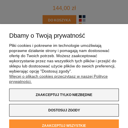
144,00 zł
DO KOSZYKA
Dbamy o Twoją prywatność
POMOC
Pliki cookies i pokrewne im technologie umożliwiają
poprawne działanie strony i pomagają nam dostosować
MOJE KONTO
ofertę do Twoich potrzeb. Możesz zaakceptować
wykorzystanie przez nas wszystkich tych plików i przejść do
sklepu lub dostosować użycie plików do swoich preferencji,
PŁATNOŚCI I DOSTAWA
wybierając opcję "Dostosuj zgody".
Więcej o plikach cookies przeczytasz w naszej Polityce
prywatności.
INFORMACJE
ZAAKCEPTUJ TYLKO NIEZBĘDNE
O NAS
DOSTOSUJ ZGODY
Koszulka z Logo
| NIP:
8733160695
| ul. Jana
ZAAKCEPTUJ WSZYSTKIE
Kochanowskiego 37/K5 |
33-100 Tarnów
| tel.:
14 662 20 40
|