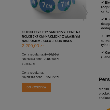
✔
Ek
recyk
cyrku
✔
Kr
ściąg
dodaj
10 000X ETYKIETY SAMOPRZYLEPNE NA
10 000X 
✔
Tr
ROLCE 7X7 CM (NAKLEJKI) Z WŁASNYM
ROLCE 5X
ściąg
NADRUKIEM - KOŁO - FOLIA BIAŁA
NADRUKIE
tylna
2 200,00 zł
1 650,0
✔
Go
Cena regularna:
2 400,00 zł
Cena regu
(Labe
Najniższa cena:
2 400,00 zł
Najniższa
1 788,62 zł
1 341,46 zł
Cena regularna:
Cena regu
Najniższa cena:
1 951,22 zł
Najniższa
Pers
DO KOSZYKA
DO KO
Malfini
produk
znakow