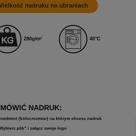
ielkość nadruku na ubraniach
40
°C
280
g
/m²
AMÓWIĆ NADRUK:
rzedmiot (kolor,rozmiar) na którym chcesz nadruk
"Wybierz plik" i załącz swoje logo