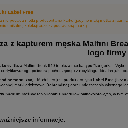
ukt Label Free
za nie posiada metki producenta na karku (jedynie małą metkę z rozmi
nie unikalnej kolekcji odzieży pod własną marką.
za z kapturem męska Malfini Bre
logo firmy
ukcie:
Bluza Malfini Break 840 to bluza męska typu "kangurka". Wykon
certyfikowanego poliestru pochodzącego z recyklingu. Idealna jako od
ść personalizacji
:
Model ten jest produktem typu
Label Free
(bez me
 własnej marki odzieżowej (rebranding) oraz umieszczania własnego lo
wy nadruk:
możliwość wykonania nadruków pełnokolorowych, w tym ko
ważniejsze informacje: