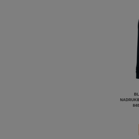
BL
NADRUKIE
84