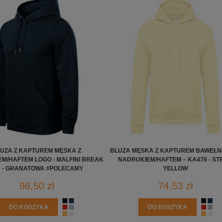
UZA Z KAPTUREM MĘSKA Z
BLUZA MĘSKA Z KAPTUREM BAWEŁN
M/HAFTEM LOGO - MALFINI BREAK
NADRUKIEM/HAFTEM – KA476 - S
0 - GRANATOWA #POLECAMY
YELLOW
98,50 zł
74,53 zł
DO KOSZYKA
DO KOSZYKA