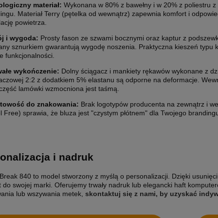
ologiczny materiał:
Wykonana w 80% z bawełny i w 20% z poliestru z
lingu. Materiał Terry (pętelka od wewnątrz) zapewnia komfort i odpowi
lację powietrza.
ój i wygoda:
Prosty fason ze szwami bocznymi oraz kaptur z podszew
any sznurkiem gwarantują wygodę noszenia. Praktyczna kieszeń typu 
e funkcjonalności.
ETYKIETY SAMOPRZYLEPNE NA
10 000X ETYKIETY SAMOPRZYLEP
wałe wykończenie:
Dolny ściągacz i mankiety rękawów wykonane z dz
5 CM (NAKLEJKI) Z WŁASNYM
ROLCE 7X7 CM (NAKLEJKI) Z WŁ
aczowej 2:2 z dodatkiem 5% elastanu są odporne na deformacje. Wew
M - KOŁO - FOLIA BIAŁA
NADRUKIEM - KWADRAT - FOLIA B
 część lamówki wzmocniona jest taśmą.
0 zł
2 200,00 zł
towość do znakowania:
Brak logotypów producenta na zewnątrz i w
larna:
1 850,00 zł
Cena regularna:
2 400,00 zł
l Free) sprawia, że bluza jest "czystym płótnem" dla Twojego branding
 cena:
1 850,00 zł
Najniższa cena:
2 400,00 zł
1 788,62 zł
larna:
Cena regularna:
 cena:
1 504,07 zł
Najniższa cena:
1 951,22 zł
onalizacja i nadruk
SZYKA
DO KOSZYKA
 Break 840 to model stworzony z myślą o personalizacji. Dzięki usunię
t do swojej marki. Oferujemy trwały nadruk lub elegancki haft komput
ania lub wszywania metek,
skontaktuj się z nami, by uzyskać ind