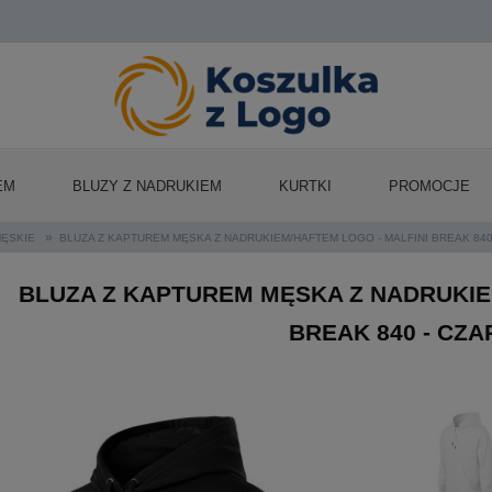
EM
BLUZY Z NADRUKIEM
KURTKI
PROMOCJE
»
ĘSKIE
BLUZA Z KAPTUREM MĘSKA Z NADRUKIEM/HAFTEM LOGO - MALFINI BREAK 84
BLUZA Z KAPTUREM MĘSKA Z NADRUKIE
BREAK 840 - CZ