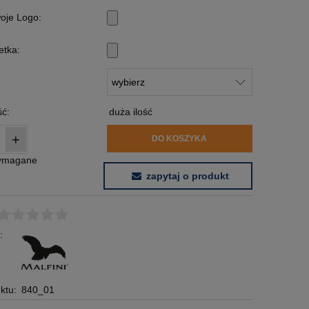
woje Logo:
etka:
:
ć:
duża ilość
+
DO KOSZYKA
wymagane
zapytaj o produkt
:
ktu:
840_01