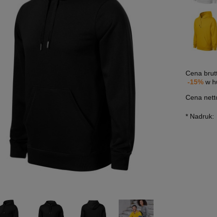
Cena brut
-15%
w h
Cena nett
*
Nadruk: