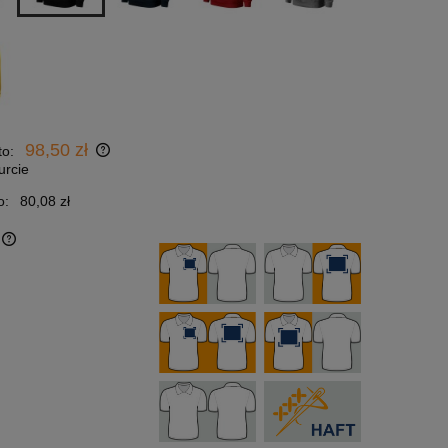
98,50 zł
to:
urcie
o:
80,08 zł