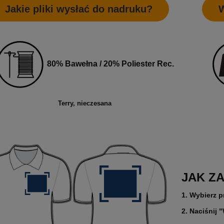
Jakie pliki wysłać do nadruku?
W
80% Bawełna / 20% Poliester Rec.
Terry, nieczesana
JAK Z
1. Wybierz p
2. Naciśnij 