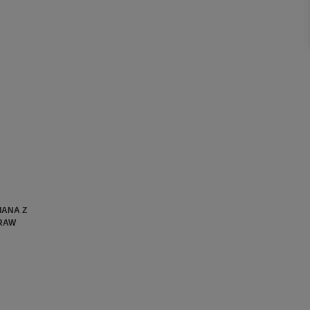
IANA Z
TRAW