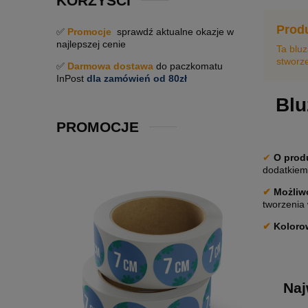
KORZYŚCI
Prod
✅
Promocje
sprawdź aktualne okazje w
najlepszej cenie
Ta blu
stworze
✅
Darmowa dostawa
do paczkomatu
InPost
dla zamówień od 80zł
Blu
PROMOCJE
✔
O prod
dodatkiem 
✔
Możliwo
tworzenia
✔
Koloro
Naj