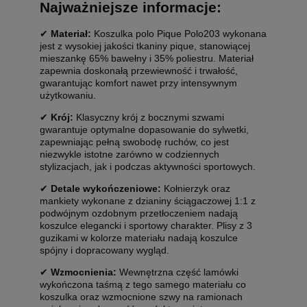
Najważniejsze informacje:
✔
Materiał:
Koszulka polo Pique Polo203 wykonana
jest z wysokiej jakości tkaniny pique, stanowiącej
mieszankę 65% bawełny i 35% poliestru. Materiał
zapewnia doskonałą przewiewność i trwałość,
gwarantując komfort nawet przy intensywnym
użytkowaniu.
✔
Krój:
Klasyczny krój z bocznymi szwami
gwarantuje optymalne dopasowanie do sylwetki,
zapewniając pełną swobodę ruchów, co jest
niezwykle istotne zarówno w codziennych
stylizacjach, jak i podczas aktywności sportowych.
✔
Detale wykończeniowe:
Kołnierzyk oraz
mankiety wykonane z dzianiny ściągaczowej 1:1 z
podwójnym ozdobnym przetłoczeniem nadają
koszulce elegancki i sportowy charakter. Plisy z 3
guzikami w kolorze materiału nadają koszulce
spójny i dopracowany wygląd.
✔
Wzmocnienia:
Wewnętrzna część lamówki
wykończona taśmą z tego samego materiału co
koszulka oraz wzmocnione szwy na ramionach