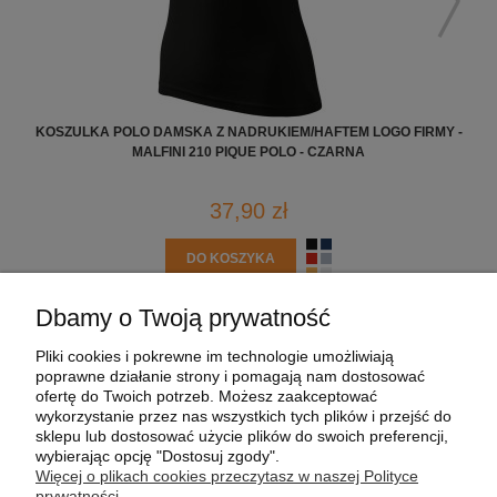
KOSZULKA POLO DAMSKA Z NADRUKIEM/HAFTEM LOGO FIRMY -
KO
MALFINI 210 PIQUE POLO - CZARNA
37,90 zł
DO KOSZYKA
Dbamy o Twoją prywatność
POMOC
Pliki cookies i pokrewne im technologie umożliwiają
poprawne działanie strony i pomagają nam dostosować
MOJE KONTO
ofertę do Twoich potrzeb. Możesz zaakceptować
wykorzystanie przez nas wszystkich tych plików i przejść do
sklepu lub dostosować użycie plików do swoich preferencji,
PŁATNOŚCI I DOSTAWA
wybierając opcję "Dostosuj zgody".
Więcej o plikach cookies przeczytasz w naszej Polityce
prywatności.