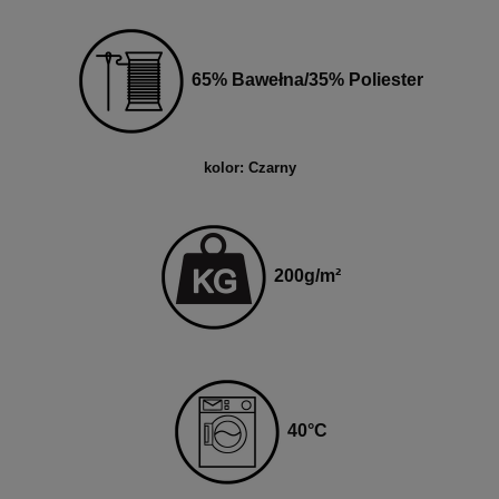
65% Bawełna/35% Poliester
kolor: Czarny
200
g
/m²
40
°C