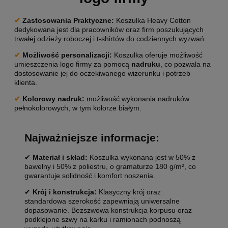
✔
Zastosowania Praktyczne:
Koszulka Heavy Cotton
dedykowana jest dla pracowników oraz firm poszukujących
trwałej odzieży roboczej i t-shirtów do codziennych wyzwań.
✔
Możliwość personalizacji
:
Koszulka oferuje możliwość
umieszczenia logo firmy za pomocą
nadruku
, co pozwala na
dostosowanie jej do oczekiwanego wizerunku i potrzeb
klienta.
✔
Kolorowy nadruk:
możliwość wykonania nadruków
pełnokolorowych, w tym kolorze białym.
Najważniejsze informacje:
✔
Materiał i skład:
Koszulka wykonana jest w 50% z
bawełny i 50% z poliestru, o gramaturze 180 g/m², co
gwarantuje solidność i komfort noszenia.
✔
Krój i konstrukcja:
Klasyczny krój oraz
standardowa szerokość zapewniają uniwersalne
dopasowanie. Bezszwowa konstrukcja korpusu oraz
podklejone szwy na karku i ramionach podnoszą