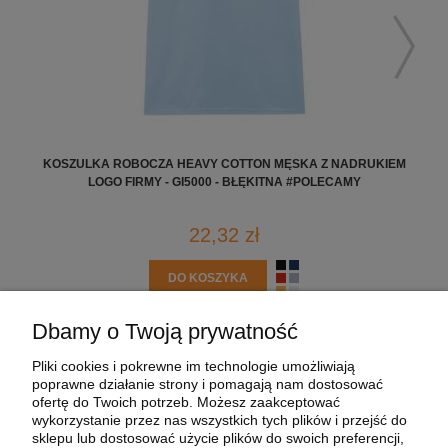
KOSZULKA ROBOCZA HEAVY COTTON MĘSKA Z NADRUKIEM
K
LOGO FIRMY - GI5000 - BŁĘKITNA #POLECAMY
22,32 zł
DO KOSZYKA
Dbamy o Twoją prywatność
POMOC
Pliki cookies i pokrewne im technologie umożliwiają
poprawne działanie strony i pomagają nam dostosować
MOJE KONTO
ofertę do Twoich potrzeb. Możesz zaakceptować
wykorzystanie przez nas wszystkich tych plików i przejść do
sklepu lub dostosować użycie plików do swoich preferencji,
PŁATNOŚCI I DOSTAWA