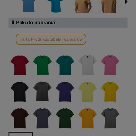
⇩ Pliki do pobrania:
Karta Produktu/tabela rozmiarów