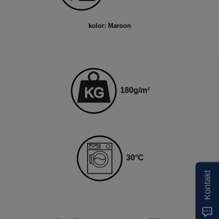
kolor: Maroon
180
g
/m²
30
°C
Kontakt