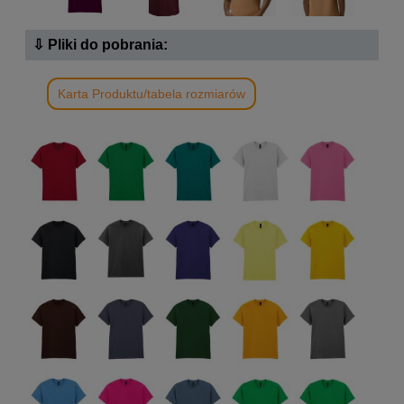
⇩ Pliki do pobrania:
Karta Produktu/tabela rozmiarów