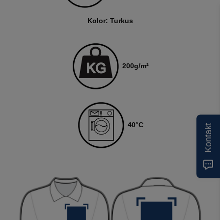
Kolor: Turkus
200
g/m²
40
°C
Kontakt