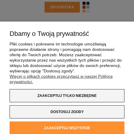
DO KOSZYKA
Dbamy o Twoją prywatność
POMOC
Pliki cookies i pokrewne im technologie umożliwiają
poprawne działanie strony i pomagają nam dostosować
MOJE KONTO
ofertę do Twoich potrzeb. Możesz zaakceptować
wykorzystanie przez nas wszystkich tych plików i przejść do
sklepu lub dostosować użycie plików do swoich preferencji,
PŁATNOŚCI I DOSTAWA
wybierając opcję "Dostosuj zgody".
Więcej o plikach cookies przeczytasz w naszej Polityce
prywatności.
INFORMACJE
ZAAKCEPTUJ TYLKO NIEZBĘDNE
O NAS
DOSTOSUJ ZGODY
Koszulka z Logo
| NIP:
8733160695
| ul. Jana
ZAAKCEPTUJ WSZYSTKIE
Kochanowskiego 37/K5 |
33-100 Tarnów
| tel.:
14 662 20 40
|