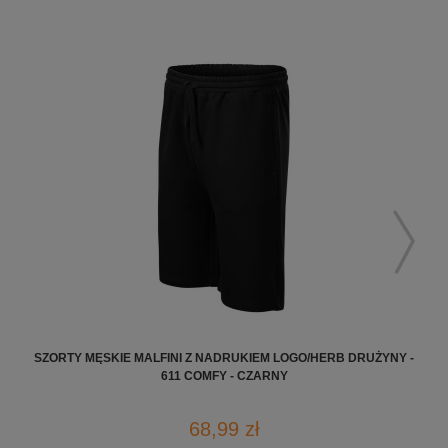
SZORTY MĘSKIE MALFINI Z NADRUKIEM LOGO/HERB DRUŻYNY -
SZO
611 COMFY - CZARNY
68,99 zł