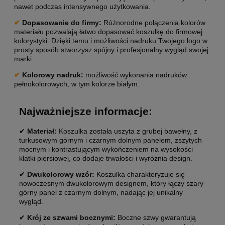
nawet podczas intensywnego użytkowania.
✔
Dopasowanie do firmy:
Różnorodne połączenia kolorów
materiału pozwalają łatwo dopasować koszulkę do firmowej
kolorystyki. Dzięki temu i możliwości nadruku Twojego logo w
prosty sposób stworzysz spójny i profesjonalny wygląd swojej
marki.
✔
Kolorowy nadruk:
możliwość wykonania nadruków
pełnokolorowych, w tym kolorze białym.
Najważniejsze informacje:
✔
Materiał:
Koszulka została uszyta z grubej bawełny, z
turkusowym górnym i czarnym dolnym panelem, zszytych
mocnym i kontrastującym wykończeniem na wysokości
klatki piersiowej, co dodaje trwałości i wyróżnia design.
✔
Dwukolorowy wzór:
Koszulka charakteryzuje się
nowoczesnym dwukolorowym designem, który łączy szary
górny panel z czarnym dolnym, nadając jej unikalny
wygląd.
✔
Krój ze szwami bocznymi:
Boczne szwy gwarantują